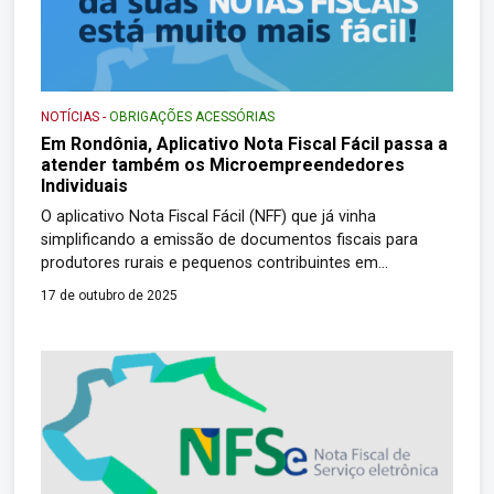
NOTÍCIAS
-
OBRIGAÇÕES ACESSÓRIAS
Em Rondônia, Aplicativo Nota Fiscal Fácil passa a
atender também os Microempreendedores
Individuais
O aplicativo Nota Fiscal Fácil (NFF) que já vinha
simplificando a emissão de documentos fiscais para
produtores rurais e pequenos contribuintes em
Rondônia, agora passa a atender também aos
17 de outubro de 2025
Microempreendedores Individuais (MEIs). A ampliação
do público beneficiado reforça o compromisso do
governo de Rondônia, por meio da Secretaria de Estado
de Finanças (Sefin), em tornar […]