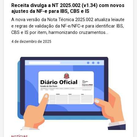
Receita divulga a NT 2025.002 (v1.34) com novos
ajustes da NF-e para IBS, CBS e IS
A nova versão da Nota Técnica 2025.002 atualiza leiaute
e regras de validação da NF-e/NFC-e para identificar IBS,
CBS e IS por item, harmonizando cruzamentos
(NCM/NBS, CFOP, CST/CSOSN) e refinando mensagens
4 de dezembro de 2025
de rejeição. O documento mantém a orientação de
testes controlados: em 2026, os campos de IBS/CBS
devem constar nas notas, porém a validação técnica […]
NOTÍCIAS