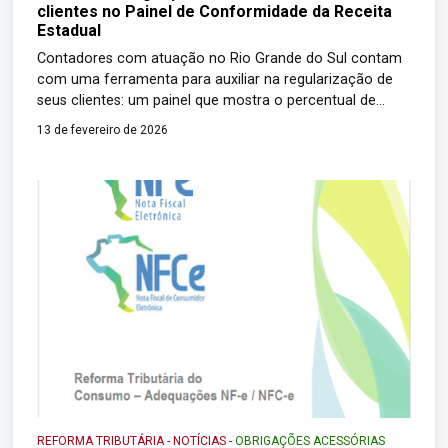
clientes no Painel de Conformidade da Receita
Estadual
Contadores com atuação no Rio Grande do Sul contam
com uma ferramenta para auxiliar na regularização de
seus clientes: um painel que mostra o percentual de
adesão das empresas à chamada “nota integrada”. O
13 de fevereiro de 2026
recurso, disponibilizado pela Secretaria da Fazenda
(Sefaz), por meio da Receita Estadual, busca incentivar o
cumprimento da obrigatoriedade de integração entre […]
REFORMA TRIBUTÁRIA
-
NOTÍCIAS
-
OBRIGAÇÕES ACESSÓRIAS