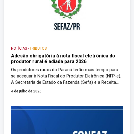
NOTÍCIAS
-
TRIBUTOS
Adesão obrigatória à nota fiscal eletrônica do
produtor rural é adiada para 2026
Os produtores rurais do Paraná terão mais tempo para
se adequar à Nota Fiscal do Produtor Eletrônica (NFP-e).
A Secretaria de Estado da Fazenda (Sefa) e a Receita
Estadual prorrogaram o prazo para que agricultores e
4 de julho de 2025
pequenos pecuaristas adotem o documento digital. Com
o novo adiamento, os produtores terão até o dia 5 de
janeiro […]