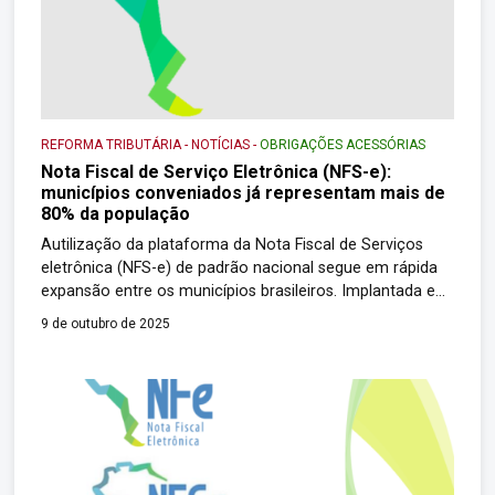
REFORMA TRIBUTÁRIA
-
NOTÍCIAS
-
OBRIGAÇÕES ACESSÓRIAS
Nota Fiscal de Serviço Eletrônica (NFS-e):
municípios conveniados já representam mais de
80% da população
Autilização da plataforma da Nota Fiscal de Serviços
eletrônica (NFS-e) de padrão nacional segue em rápida
expansão entre os municípios brasileiros. Implantada em
julho de 2022, a solução registrou mais de 1.700 novas
9 de outubro de 2025
adesões apenas nos meses de agosto e setembro de
2025, alcançando a marca de 3.413 municípios
integrados, nos quais residem mais de […]