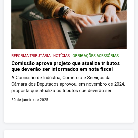
REFORMA TRIBUTÁRIA
-
NOTÍCIAS
-
OBRIGAÇÕES ACESSÓRIAS
Comissão aprova projeto que atualiza tributos
que deverão ser informados em nota fiscal
A Comissão de Indústria, Comércio e Serviços da
Câmara dos Deputados aprovou, em novembro de 2024,
proposta que atualiza os tributos que deverão ser
informados na nota fiscal de venda de mercadorias e
30 de janeiro de 2025
serviços. O texto altera a Lei 12.741/12, que determina
que todos os tributos incidentes na venda sejam listados
na nota fiscal. A […]