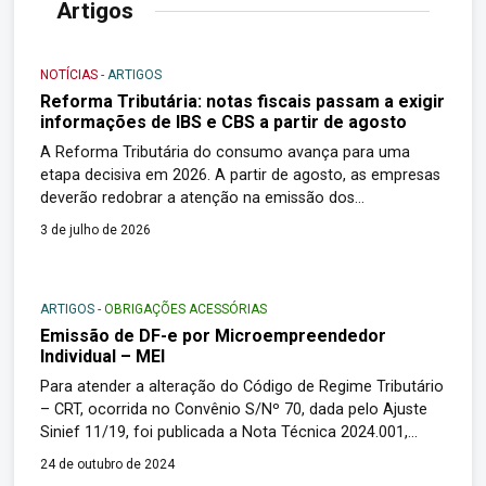
Artigos
NOTÍCIAS
-
ARTIGOS
Reforma Tributária: notas fiscais passam a exigir
informações de IBS e CBS a partir de agosto
A Reforma Tributária do consumo avança para uma
etapa decisiva em 2026. A partir de agosto, as empresas
deverão redobrar a atenção na emissão dos
documentos fiscais eletrônicos, pois o preenchimento
3 de julho de 2026
dos campos relativos ao Imposto sobre Bens e Serviços
(IBS) e à Contribuição sobre Bens e Serviços (CBS)
passa a ser exigido de forma […]
ARTIGOS
-
OBRIGAÇÕES ACESSÓRIAS
Emissão de DF-e por Microempreendedor
Individual – MEI
Para atender a alteração do Código de Regime Tributário
– CRT, ocorrida no Convênio S/Nº 70, dada pelo Ajuste
Sinief 11/19, foi publicada a Nota Técnica 2024.001,
v.1.20, que passou a exigir do MEI, a partir de 16 de
24 de outubro de 2024
setembro de 2024, a inserção do “CRT = 4 – Simples