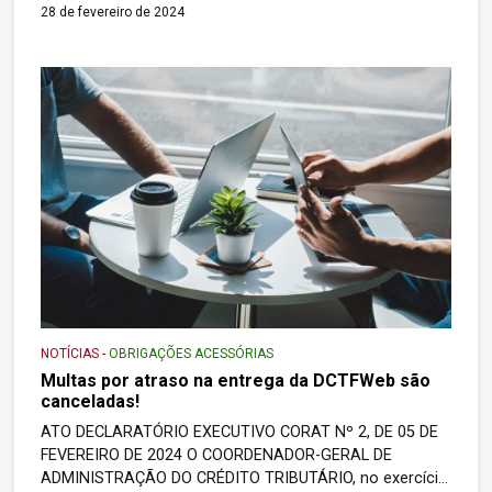
Programa Gerador da Declaração de Débitos e Créditos
28 de fevereiro de 2024
Tributários Federais (PGD DCTF). O COORDENADOR-
GERAL DE ADMINISTRAÇÃO DO CRÉDITO TRIBUTÁRIO,
no exercício da atribuição prevista no inciso II do art. 358
do Regimento Interno da […]
NOTÍCIAS
-
OBRIGAÇÕES ACESSÓRIAS
Multas por atraso na entrega da DCTFWeb são
canceladas!
ATO DECLARATÓRIO EXECUTIVO CORAT Nº 2, DE 05 DE
FEVEREIRO DE 2024 O COORDENADOR-GERAL DE
ADMINISTRAÇÃO DO CRÉDITO TRIBUTÁRIO, no exercício