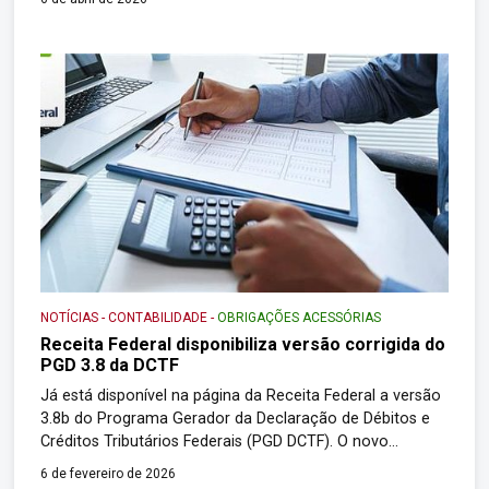
utilizada para o preenchimento mensal da DCTF, original
ou retificadora, inclusive da declaração a que estão
obrigadas as pessoas jurídicas […]
NOTÍCIAS
-
CONTABILIDADE
-
OBRIGAÇÕES ACESSÓRIAS
Receita Federal disponibiliza versão corrigida do
PGD 3.8 da DCTF
Já está disponível na página da Receita Federal a versão
3.8b do Programa Gerador da Declaração de Débitos e
Créditos Tributários Federais (PGD DCTF). O novo
programa deve ser utilizado para o preenchimento da
6 de fevereiro de 2026
DCTF, original ou retificadora, inclusive da declaração a