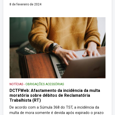
das atribuições previstas no inciso II do art. 66 e no
8 de fevereiro de 2024
inciso II do art. 358 do Regimento Interno da Secretaria
Especial da Receita Federal do Brasil, aprovado pela
Portaria ME nº 284, de 27 de julho de […]
NOTÍCIAS
-
OBRIGAÇÕES ACESSÓRIAS
DCTFWeb: Afastamento da incidência da multa
moratória sobre débitos de Reclamatória
Trabalhista (RT)
De acordo com a Súmula 368 do TST, a incidência da
multa de mora somente é devida após expirado o prazo