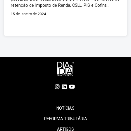
retenção de Imposto de Renda, CSLL, PIS e Cofins
escriturados na EFD-Reinf; e – Os valores de PIS/Pasep
15 de janeiro de 2024
apurados sobre a folha de pagamento e escriturados no
eSocial. Em regra, os recolhimentos dos referidos
tributos […]
NOTÍCIAS
REFORMA TRIBUTÁRIA
ARTIGOS