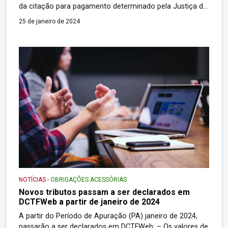
da citação para pagamento determinado pela Justiça do
Trabalho. Em 29 de dezembro de 2023, a Súmula 368 do
25 de janeiro de 2024
TST se tornou vinculante para a Secretaria Especial da
Receita Federal do Brasil (RFB), em […]
NOTÍCIAS
-
OBRIGAÇÕES ACESSÓRIAS
Novos tributos passam a ser declarados em
DCTFWeb a partir de janeiro de 2024
A partir do Período de Apuração (PA) janeiro de 2024,
passarão a ser declarados em DCTFWeb: – Os valores de