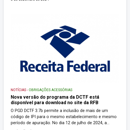
Fazendária com a DCTF-Web. Essa mudança implica a
revogação, a partir de janeiro de 2025, da Instrução
Normativa nº 2.005/2021, que dispõe sobre a
apresentação da Declaração […]
NOTÍCIAS
-
OBRIGAÇÕES ACESSÓRIAS
Nova versão do programa da DCTF está
disponível para download no site da RFB
O PGD DCTF 3.7b permite a inclusão de mais de um
código de IPI para o mesmo estabelecimento e mesmo
período de apuração. No dia 12 de julho de 2024, a
Receita Federal disponibilizou a versão 3.7b do Programa