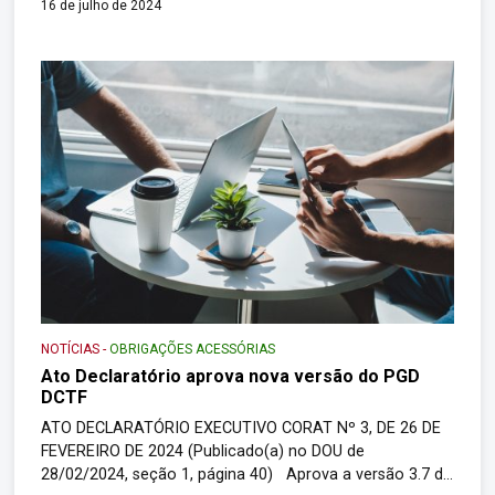
16 de julho de 2024
Gerador da Declaração de Débitos e Créditos Tributários
Federais – PGD DCTF para download. O PGD […]
NOTÍCIAS
-
OBRIGAÇÕES ACESSÓRIAS
Ato Declaratório aprova nova versão do PGD
DCTF
ATO DECLARATÓRIO EXECUTIVO CORAT Nº 3, DE 26 DE
FEVEREIRO DE 2024 (Publicado(a) no DOU de
28/02/2024, seção 1, página 40) Aprova a versão 3.7 do