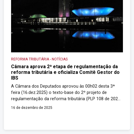
REFORMA TRIBUTÁRIA
-
NOTÍCIAS
Câmara aprova 2ª etapa de regulamentação da
reforma tributária e oficializa Comitê Gestor do
IBS
A Câmara dos Deputados aprovou às 00h02 desta 3ª
feira (16.dez.2025) o texto-base do 2º projeto de
regulamentação da reforma tributária (PLP 108 de 2024).
Foram 330 votos a favor e 104 contra. Só que ainda
16 de dezembro de 2025
faltam analisar alguns destaques (dispositivos com
votação em separado). Os deputados vão decidir sobre
os seguintes pontos: Medicamentos (art. […]