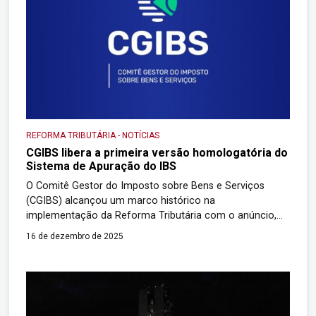
REFORMA TRIBUTÁRIA
-
NOTÍCIAS
CGIBS libera a primeira versão homologatória do
Sistema de Apuração do IBS
O Comitê Gestor do Imposto sobre Bens e Serviços
(CGIBS) alcançou um marco histórico na
implementação da Reforma Tributária com o anúncio,
nesta semana, da liberação da primeira versão
16 de dezembro de 2025
homologatória do Sistema de Apuração do IBS
(Imposto sobre Bens e Serviços). A entrega é
fundamental para iniciar a fase de testes-piloto, que
envolverá até 300 […]