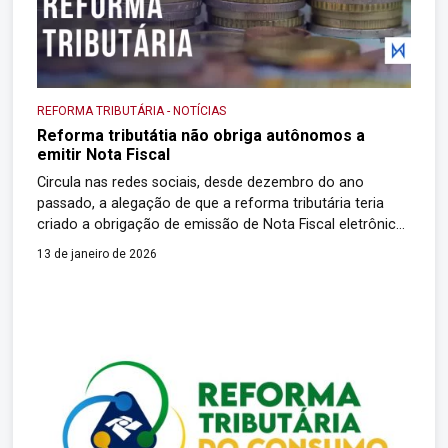
REFORMA TRIBUTÁRIA
-
NOTÍCIAS
Reforma tributátia não obriga autônomos a
emitir Nota Fiscal
Circula nas redes sociais, desde dezembro do ano
passado, a alegação de que a reforma tributária teria
criado a obrigação de emissão de Nota Fiscal eletrônica
(NF-e) para trabalhadores autônomos. A informação é
13 de janeiro de 2026
falsa. Em resposta ao Fato ou Fake, do Portal g1, a
Receita Federal afirmou que a prestação de serviços por
pessoa física […]