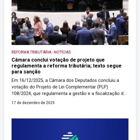
REFORMA TRIBUTÁRIA
-
NOTÍCIAS
Câmara conclui votação de projeto que
regulamenta a reforma tributária; texto segue
para sanção
Em 16/12/2025, a Câmara dos Deputados concluiu a
votação do Projeto de Lei Complementar (PLP)
108/2024, que regulamenta a gestão e a fiscalização do
Imposto sobre Bens e Serviços (IBS) e trata também da
17 de dezembro de 2025
incidência do ITCMD. Com a votação encerrada no
Plenário, o texto será enviado à sanção presidencial. O
projeto aprovado é, em […]