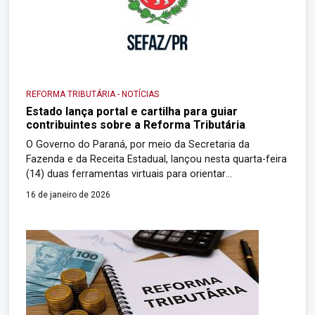
REFORMA TRIBUTÁRIA
-
NOTÍCIAS
Estado lança portal e cartilha para guiar
contribuintes sobre a Reforma Tributária
O Governo do Paraná, por meio da Secretaria da
Fazenda e da Receita Estadual, lançou nesta quarta-feira
(14) duas ferramentas virtuais para orientar
contribuintes, gestores públicos e equipes técnicas
16 de janeiro de 2026
municipais durante o período de transição para a
Reforma Tributária. A iniciativa ocorre após aprovação
federal da Lei Complementar nº 227/2026, que cria o
Comitê Gestor […]