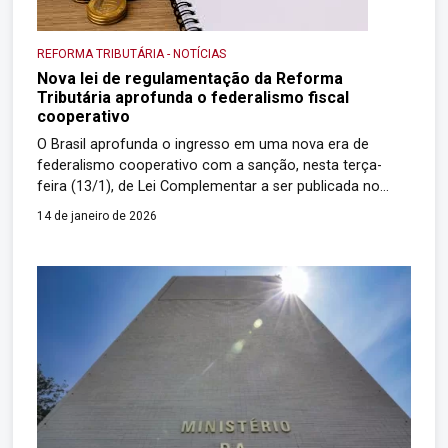
REFORMA TRIBUTÁRIA
-
NOTÍCIAS
Nova lei de regulamentação da Reforma
Tributária aprofunda o federalismo fiscal
cooperativo
O Brasil aprofunda o ingresso em uma nova era de
federalismo cooperativo com a sanção, nesta terça-
feira (13/1), de Lei Complementar a ser publicada no
Diário Oficial desta quarta-feira, que integra o conjunto
14 de janeiro de 2026
de normativos de regulamentação da Reforma Tributária
do Consumo. A nova lei institui o Comitê Gestor do
Imposto sobre Bens e Serviços […]