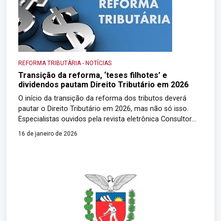
REFORMA TRIBUTÁRIA
-
NOTÍCIAS
Transição da reforma, ‘teses filhotes’ e
dividendos pautam Direito Tributário em 2026
O início da transição da reforma dos tributos deverá
pautar o Direito Tributário em 2026, mas não só isso.
Especialistas ouvidos pela revista eletrônica Consultor
Jurídico listam uma série de julgamentos de grande
16 de janeiro de 2026
impacto nos tribunais brasileiros previstos para este ano,
com discussões relevantes sobre PIS/Cofins envolvendo
o ICMS e a incidência sobre o Difal […]