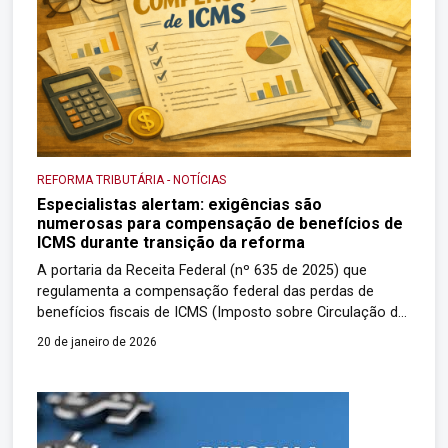
REFORMA TRIBUTÁRIA
-
NOTÍCIAS
Especialistas alertam: exigências são
numerosas para compensação de benefícios de
ICMS durante transição da reforma
A portaria da Receita Federal (nº 635 de 2025) que
regulamenta a compensação federal das perdas de
benefícios fiscais de ICMS (Imposto sobre Circulação de
Mercadorias e Serviços) durante a transição da reforma
20 de janeiro de 2026
trouxe análises diversas de especialistas. Profissionais
consultados pela reportagem apontam haver muitas
exigências de comprovação dos efeitos das renúncias,
como o Portal […]