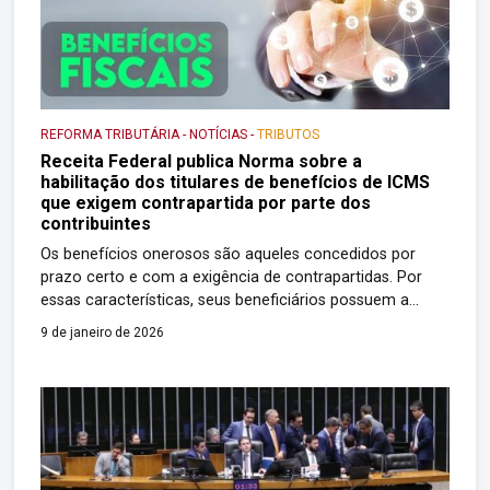
REFORMA TRIBUTÁRIA
-
NOTÍCIAS
-
TRIBUTOS
Receita Federal publica Norma sobre a
habilitação dos titulares de benefícios de ICMS
que exigem contrapartida por parte dos
contribuintes
Os benefícios onerosos são aqueles concedidos por
prazo certo e com a exigência de contrapartidas. Por
essas características, seus beneficiários possuem a
garantia de fruição do benefício fiscal durante o prazo
9 de janeiro de 2026
determinado, se atendidas as exigências estabelecidas.
Como uma das formas de viabilizar a Reforma Tributária
do Consumo instituiu o Fundo de Compensação de
Benefícios […]