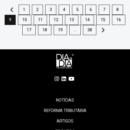
.
1
2
3
4
5
6
7
8
9
10
11
12
13
14
15
16
17
18
19
…
38
.
NOTÍCIAS
REFORMA TRIBUTÁRIA
ARTIGOS