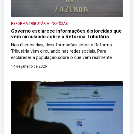
REFORMA TRIBUTÁRIA
-
NOTÍCIAS
Governo esclarece informações distorcidas que
vêm circulando sobre a Reforma Tributária
Nos últimos dias, desinformações sobre a Reforma
Tributária vêm circulando nas redes sociais. Para
esclarecer a população sobre o que vem realmente
acontecendo, o Palácio do Planalto publicou
14 de janeiro de 2026
esclarecimentos a respeito. Confira as principais fake
news que se espalharam e as informações verdadeiras
sobre cada uma delas: “Pedreiros, jardineiros, pintores e
quaisquer outros prestadores de […]