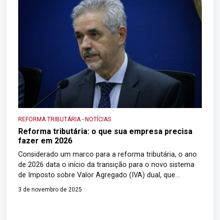
empresas testem […]
REFORMA TRIBUTÁRIA
-
NOTÍCIAS
Reforma tributária: o que sua empresa precisa
fazer em 2026
Considerado um marco para a reforma tributária, o ano
de 2026 data o início da transição para o novo sistema
de Imposto sobre Valor Agregado (IVA) dual, que
substituirá gradualmente os tributos atuais prometendo
3 de novembro de 2025
uma transformação profunda no sistema de impostos
sobre o consumo. Para 2026, o regime estabelece dois
novos impostos principais: a Contribuição sobre […]