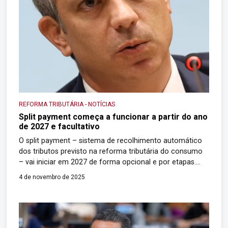
REFORMA TRIBUTÁRIA
-
NOTÍCIAS
Split payment começa a funcionar a partir do ano
de 2027 e facultativo
O split payment – sistema de recolhimento automático
dos tributos previsto na reforma tributária do consumo
– vai iniciar em 2027 de forma opcional e por etapas.
Numa primeira fase, será usado de maneira facultativa
4 de novembro de 2025
nas vendas realizadas entre empresas, chamadas de
“B2B”. Depois, numa segunda fase, quando houver
maturidade do mercado, o sistema virará […]