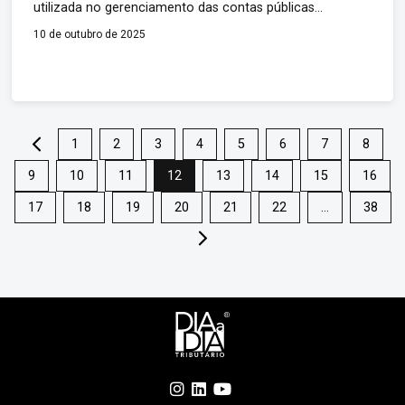
utilizada no gerenciamento das contas públicas
catarinenses será adotada pelo Comitê Gestor do
10 de outubro de 2025
Imposto sobre Bens e Serviços (CGIBS), que é o órgão
responsável pela implementação do novo modelo de
gestão fiscal previsto na Reforma Tributária. Trata-se do
SIGEF, o Sistema Integrado de […]
.
1
2
3
4
5
6
7
8
9
10
11
12
13
14
15
16
17
18
19
20
21
22
…
38
.