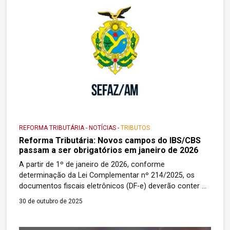
REFORMA TRIBUTÁRIA
-
NOTÍCIAS
-
TRIBUTOS
Reforma Tributária: Novos campos do IBS/CBS
passam a ser obrigatórios em janeiro de 2026
A partir de 1º de janeiro de 2026, conforme
determinação da Lei Complementar nº 214/2025, os
documentos fiscais eletrônicos (DF-e) deverão conter os
novos campos relacionados ao IBS (Imposto sobre Bens
30 de outubro de 2025
e Serviços) e à CBS (Contribuição sobre Bens e
Serviços). Essa obrigatoriedade legal decorre do art. 60
da LC 214/2025, que estabelece que o […]