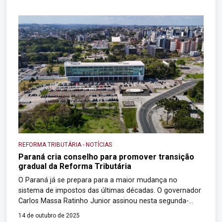
organizados por público, com foco em contadores,
professores, estudantes universitários, empresários,
empreendedores e auditores […]
REFORMA TRIBUTÁRIA
-
NOTÍCIAS
Paraná cria conselho para promover transição
gradual da Reforma Tributária
O Paraná já se prepara para a maior mudança no
sistema de impostos das últimas décadas. O governador
Carlos Massa Ratinho Junior assinou nesta segunda-
feira (13) o Decreto nº 11.471 que cria o Conselho
14 de outubro de 2025
Interinstitucional de Implantação da Reforma Tributária