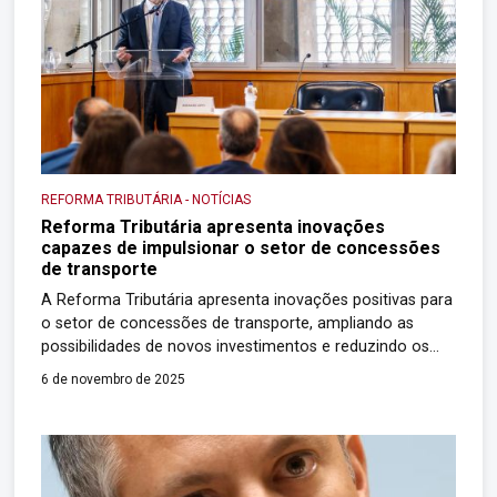
REFORMA TRIBUTÁRIA
-
NOTÍCIAS
Reforma Tributária apresenta inovações
capazes de impulsionar o setor de concessões
de transporte
A Reforma Tributária apresenta inovações positivas para
o setor de concessões de transporte, ampliando as
possibilidades de novos investimentos e reduzindo os
desalinhos do antigo sistema de cobrança de impostos,
6 de novembro de 2025
apontaram, nesta segunda-feira (04/11), autoridades do
Ministério da Fazenda durante o evento “Impactos da
Reforma Tributária nas Concessões de Transporte”,
realizado na capital paulista. O […]