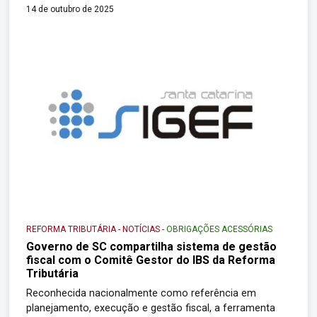
feira (8), o seminário “Reforma Tributária: Cooperação
14 de outubro de 2025
entre a Receita Estadual e Municípios pelo Futuro do
Espírito Santo”, no Palácio Anchieta, em Vitória. O evento
reuniu mais de 300 participantes, entre […]
REFORMA TRIBUTÁRIA
-
NOTÍCIAS
-
OBRIGAÇÕES ACESSÓRIAS
Governo de SC compartilha sistema de gestão
fiscal com o Comitê Gestor do IBS da Reforma
Tributária
Reconhecida nacionalmente como referência em
planejamento, execução e gestão fiscal, a ferramenta