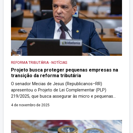
REFORMA TRIBUTÁRIA
-
NOTÍCIAS
Projeto busca proteger pequenas empresas na
transição da reforma tributária
O senador Mecias de Jesus (Republicanos–RR)
apresentou o Projeto de Lei Complementar (PLP)
219/2025, que busca assegurar às micro e pequenas
empresas do Simples Nacional o direito a crédito
4 de novembro de 2025
tributário durante a transição para o novo modelo fiscal
previsto pela Reforma Tributária. A proposta garante que
empresas que optarem por migrar para o regime geral a
[…]