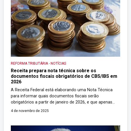
REFORMA TRIBUTÁRIA
-
NOTÍCIAS
Receita prepara nota técnica sobre os
documentos fiscais obrigatórios de CBS/IBS em
2026
A Receita Federal está elaborando uma Nota Técnica
para informar quais documentos fiscais serão
obrigatórios a partir de janeiro de 2026, e que apenas
fatos geradores informados por esses documentos
4 de novembro de 2025
terão validade: Durante o período de transição, os
documentos fiscais precisarão destacar CBS e IBS sem
que haja recolhimento financeiro, permitindo que as