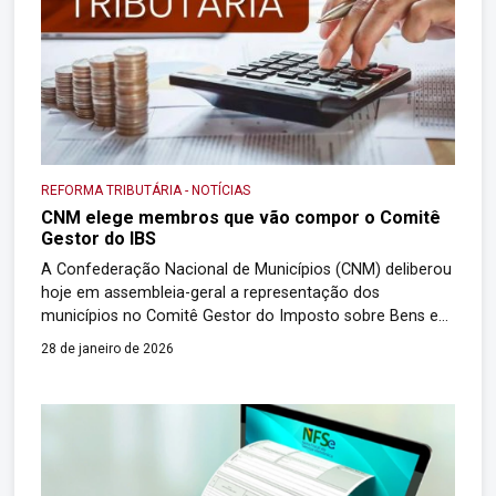
REFORMA TRIBUTÁRIA
-
NOTÍCIAS
CNM elege membros que vão compor o Comitê
Gestor do IBS
A Confederação Nacional de Municípios (CNM) deliberou
hoje em assembleia-geral a representação dos
municípios no Comitê Gestor do Imposto sobre Bens e
Serviços (IBS). O órgão vai administrar a arrecadação do
28 de janeiro de 2026
novo tributo, que substituirá o ISS e o ICMS. A entidade é
responsável pela indicação, por meio de votação, de 14
membros para compor […]