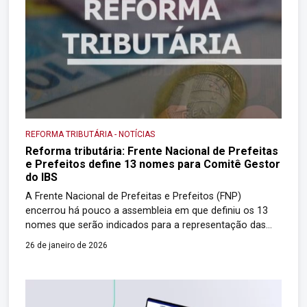
REFORMA TRIBUTÁRIA
-
NOTÍCIAS
Reforma tributária: Frente Nacional de Prefeitas
e Prefeitos define 13 nomes para Comitê Gestor
do IBS
A Frente Nacional de Prefeitas e Prefeitos (FNP)
encerrou há pouco a assembleia em que definiu os 13
nomes que serão indicados para a representação das
cidades mais populosas no Comitê Gestor do IBS
26 de janeiro de 2026
(Imposto sobre Bens e Serviços) – responsável pela
administração da arrecadação do novo imposto. A
assembleia geral extraordinária foi virtual. No […]