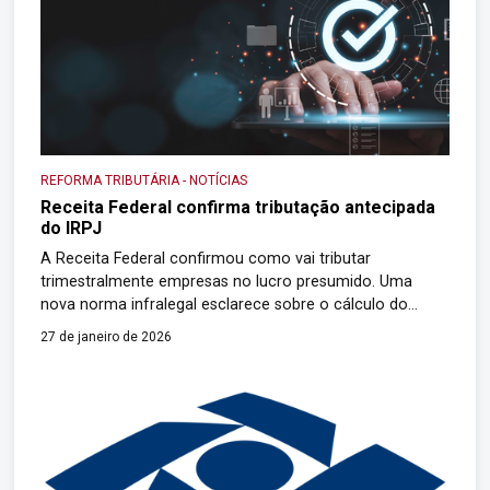
REFORMA TRIBUTÁRIA
-
NOTÍCIAS
Receita Federal confirma tributação antecipada
do IRPJ
A Receita Federal confirmou como vai tributar
trimestralmente empresas no lucro presumido. Uma
nova norma infralegal esclarece sobre o cálculo do
adicional de 10% na apuração do IRPJ e da CSLL,
27 de janeiro de 2026
instituído pela Lei Complementar (LC) nº 224, de 2025, a
ser pago por contribuintes que estiverem nesse regime.
Na prática, dizem advogados, haverá uma […]