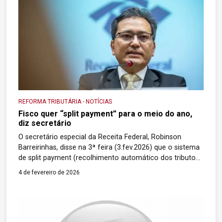
REFORMA TRIBUTÁRIA
-
NOTÍCIAS
Fisco quer “split payment” para o meio do ano,
diz secretário
O secretário especial da Receita Federal, Robinson
Barreirinhas, disse na 3ª feira (3.fev.2026) que o sistema
de split payment (recolhimento automático dos tributos)
deve estar pronto “no meio do ano”. O chefe do Fisco
4 de fevereiro de 2026
afirmou que estará disponível em um 1º momento para
os “grandes contribuintes” e avaliou não ter necessidade
de abrir para o […]