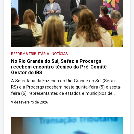
REFORMA TRIBUTÁRIA
-
NOTÍCIAS
No Rio Grande do Sul, Sefaz e Procergs
recebem encontro técnico do Pré-Comitê
Gestor do IBS
A Secretaria da Fazenda do Rio Grande do Sul (Sefaz
RS) e a Procergs recebem nesta quinta-feira (5) e sexta-
feira (6), representantes de estados e municípios de
todo o Brasil para um encontro técnico do Pré-Comitê
9 de fevereiro de 2026
Gestor do Imposto sobre Bens e Serviços (Pré-CGIBS). A
imersão marca um momento decisivo da reforma
tributária ao avançar […]