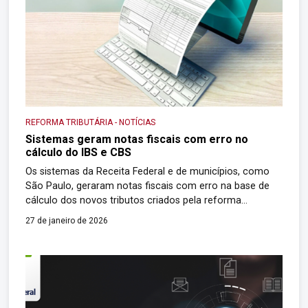
REFORMA TRIBUTÁRIA
-
NOTÍCIAS
Sistemas geram notas fiscais com erro no
cálculo do IBS e CBS
Os sistemas da Receita Federal e de municípios, como
São Paulo, geraram notas fiscais com erro na base de
cálculo dos novos tributos criados pela reforma
tributária, o Imposto e a Contribuição sobre Bens e
27 de janeiro de 2026
Serviços (IBS e CBS, respectivamente). O problema foi
relatado por contribuintes paulistas e fluminenses nos
primeiros dias de janeiro e […]