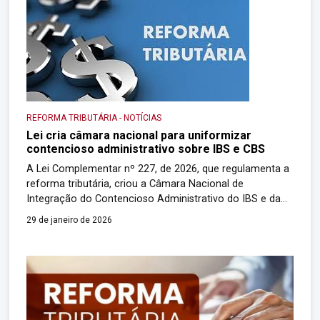
manifestar sobre […]
REFORMA TRIBUTÁRIA
-
NOTÍCIAS
Lei cria câmara nacional para uniformizar
contencioso administrativo sobre IBS e CBS
A Lei Complementar nº 227, de 2026, que regulamenta a
reforma tributária, criou a Câmara Nacional de
Integração do Contencioso Administrativo do IBS e da
CBS (Imposto e Contribuição sobre Bens e Serviços).
29 de janeiro de 2026
Será o local de uniformização da jurisprudência, na
esfera administrativa, sobre os tributos criados pela
reforma tributária. Esse formato não constava no […]