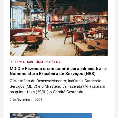
REFORMA TRIBUTÁRIA
-
NOTÍCIAS
MDIC e Fazenda criam comitê para administrar a
Nomenclatura Brasileira de Serviços (NBS)
O Ministério do Desenvolvimento, Indústria, Comércio e
Serviços (MDIC) e o Ministério da Fazenda (MF) criaram
na quinta-feira (29/01) o Comitê Gestor da
Nomenclatura Brasileira de Serviços, Intangíveis e Outras
2 de fevereiro de 2026
Operações que Produzam Variações no Patrimônio
(NBS) e das suas Notas Explicativas (NEBS). O novo
comitê será responsável por receber, analisar e se