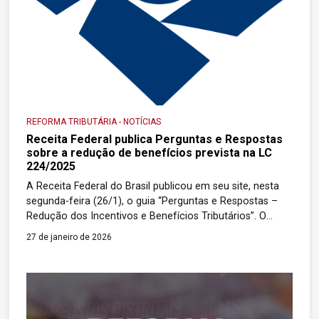
REFORMA TRIBUTÁRIA
-
NOTÍCIAS
Receita Federal publica Perguntas e Respostas
sobre a redução de benefícios prevista na LC
224/2025
A Receita Federal do Brasil publicou em seu site, nesta
segunda-feira (26/1), o guia “Perguntas e Respostas –
Redução dos Incentivos e Benefícios Tributários”. O
material foi elaborado para oferecer segurança jurídica e
27 de janeiro de 2026
clareza sobre a aplicação da Lei Complementar nº
224/2025, que estabelece a redução linear de 10% em
diversos benefícios fiscais federais. A iniciativa […]