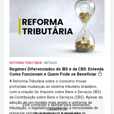
REFORMA TRIBUTÁRIA
-
ARTIGOS
Regimes Diferenciados do IBS e da CBS: Entenda
Como Funcionam e Quem Pode se Beneficiar
A Reforma Tributária sobre o consumo trouxe
profundas mudanças ao sistema tributário brasileiro,
com a criação do Imposto sobre Bens e Serviços (IBS) e
da Contribuição sobre Bens e Serviços (CBS). Apesar da
adoção de um modelo mais amplo e uniforme de
Este conteúdo é apenas para assinantes.
tributação, o legislador reconheceu a necessidade de
Cadastre-se
preservar setores estratégicos e atividades de...
Já se associou?
Acesse aqui