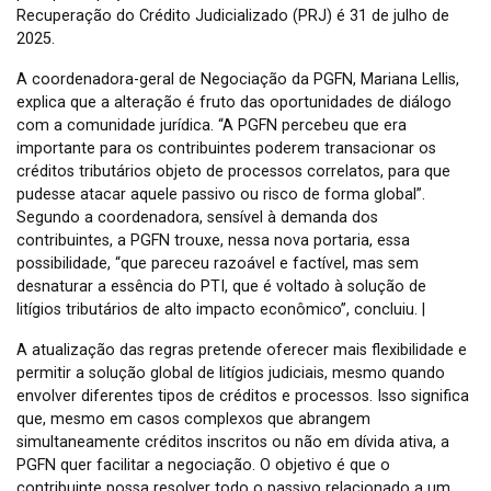
Recuperação do Crédito Judicializado (PRJ) é 31 de julho de
2025.
A coordenadora-geral de Negociação da PGFN, Mariana Lellis,
explica que a alteração é fruto das oportunidades de diálogo
com a comunidade jurídica. “A PGFN percebeu que era
importante para os contribuintes poderem transacionar os
créditos tributários objeto de processos correlatos, para que
pudesse atacar aquele passivo ou risco de forma global”.
Segundo a coordenadora, sensível à demanda dos
contribuintes, a PGFN trouxe, nessa nova portaria, essa
possibilidade, “que pareceu razoável e factível, mas sem
desnaturar a essência do PTI, que é voltado à solução de
litígios tributários de alto impacto econômico”, concluiu. |
A atualização das regras pretende oferecer mais flexibilidade e
permitir a solução global de litígios judiciais, mesmo quando
envolver diferentes tipos de créditos e processos. Isso significa
que, mesmo em casos complexos que abrangem
simultaneamente créditos inscritos ou não em dívida ativa, a
PGFN quer facilitar a negociação. O objetivo é que o
contribuinte possa resolver todo o passivo relacionado a um