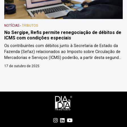
NOTÍCIAS
-
TRIBUTOS
No Sergipe, Refis permite renegociação de débitos de
ICMS com condições especiais
Os contribuintes com débitos junto à Secretaria de Estado da
Fazenda (Sefaz) relacionados ao Imposto sobre Circulação de
Mercadorias e Serviços (ICMS) poderão, a partir desta segunda-
feira, 13, renegociar suas pendências com condições especiais
17 de outubro de 2025
por meio do Programa de Autorregularização – Refis 2025.
Podem aderir a esta iniciativa contribuintes com débitos de
ICMS, inscritos ou […]