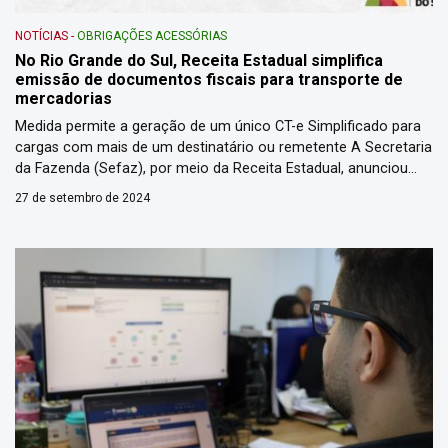
NOTÍCIAS
-
OBRIGAÇÕES ACESSÓRIAS
No Rio Grande do Sul, Receita Estadual simplifica
emissão de documentos fiscais para transporte de
mercadorias
Medida permite a geração de um único CT-e Simplificado para
cargas com mais de um destinatário ou remetente A Secretaria
da Fazenda (Sefaz), por meio da Receita Estadual, anunciou
nesta semana uma nova medida para simplificar o transporte
27 de setembro de 2024
de mercadorias no Rio Grande do Sul. Regulamentada pelo
Decreto 57.806/2024, a iniciativa permite que transportadoras
emitam […]