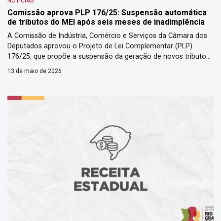
NOTÍCIAS
Comissão aprova PLP 176/25: Suspensão automática
de tributos do MEI após seis meses de inadimplência
A Comissão de Indústria, Comércio e Serviços da Câmara dos
Deputados aprovou o Projeto de Lei Complementar (PLP)
176/25, que propõe a suspensão da geração de novos tributos
mensais para o Microempreendedor Individual (MEI) após seis
13 de maio de 2026
meses consecutivos de inadimplência. A medida altera a Lei
Complementar 123/06 e visa conter o crescimento de dívidas
impagáveis […]