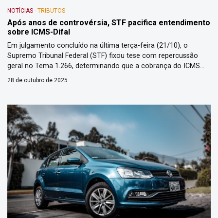
NOTÍCIAS
-
TRIBUTOS
Após anos de controvérsia, STF pacifica entendimento
sobre ICMS-Difal
Em julgamento concluído na última terça-feira (21/10), o
Supremo Tribunal Federal (STF) fixou tese com repercussão
geral no Tema 1.266, determinando que a cobrança do ICMS
com diferencial de alíquota (Difal) nas operações interestaduais
28 de outubro de 2025
destinadas a consumidores finais não contribuintes do imposto
está sujeita à anterioridade nonagesimal apenas, mas modulou
os efeitos da decisão. O […]