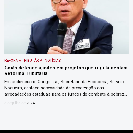
REFORMA TRIBUTÁRIA
-
NOTÍCIAS
Goiás defende ajustes em projetos que regulamentam
Reforma Tributária
Em audiência no Congresso, Secretário da Economia, Sérvulo
Nogueira, destaca necessidade de preservação das
arrecadações estaduais para os fundos de combate à pobreza
O secretário da Economia, Sérvulo Nogueira, representou o
3 de julho de 2024
governador Ronaldo Caiado nesta terça-feira (2/07) em
audiência pública na Câmara dos Deputados sobre os projetos
de leis complementares da Reforma Tributária. As […]