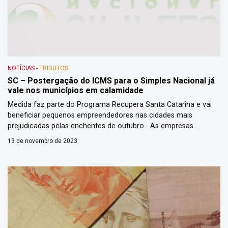
NOTÍCIAS
-
TRIBUTOS
SC – Postergação do ICMS para o Simples Nacional já
vale nos municípios em calamidade
Medida faz parte do Programa Recupera Santa Catarina e vai
beneficiar pequenos empreendedores nas cidades mais
prejudicadas pelas enchentes de outubro As empresas
enquadradas pelo Simples Nacional com atividades em
13 de novembro de 2023
Laurentino, Rio do Oeste, Rio do Sul e Taió já contam com a
postergação do ICMS em relação aos períodos de apuração de
outubro, […]