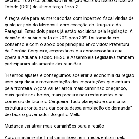
decreto 1.001/25, publicado na edição extra do Diário Oficial do
Estado (DOE) da última terça-feira, 3.
A regra vale para as mercadorias com incentivo fiscal vindas de
qualquer país do Mercosul, com exceção do Uruguai e do
Paraguai. Estes dois países já estão excluídos pela legislação. A
decisão de subir a cota de 20% para 30% foi tomada em
consenso e com o apoio dos principais envolvidos: Prefeitura
de Dionísio Cerqueira, empresários e a concessionária que
opera a Aduana. Facisc, FIESC e Assembleia Legislativa também
participaram ativamente das reuniões.
“Fizemos ajustes e conseguimos acelerar a economia da região
sem prejudicar a movimentação das importações que entram
pela fronteira. Agora vai ter ainda mais caminhão chegando,
mais gente nos hotéis, mais procura nos restaurantes e no
comércio de Dionísio Cerqueira. Tudo planejado e com uma
estrutura pronta para dar conta dessa ampliação de demanda”,
destaca o governador Jorginho Mello.
Mudança vai atrair mais caminhões para a região
Aproximadamente 1 mil caminhões, em média, entram pelo