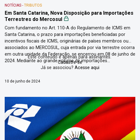
NOTÍCIAS
-
TRIBUTOS
Em Santa Catarina, Nova Disposição para Importações
Terrestres do Mercosul
Com fundamento no Art. 110-A do Regulamento de ICMS em
Santa Catarina, o prazo para importações beneficiadas por
incentivos fiscais de ICMS, originárias de países membros ou
associados ao MERCOSUL, cuja entrada por via terrestre ocorra
em outra unidade da Federação, se encerrou em 08 de junho de
Este conteúdo é apenas para assinantes.
2024. Mediante ao grande volume de importações...
Cadastre-se
Já se associou?
Acesse aqui
10 de junho de 2024