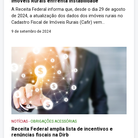
Imóveis Rurais enfrenta instabilidade
A Receita Federal informa que, desde o dia 29 de agosto
de 2024, a atualização dos dados dos imóveis rurais no
Cadastro Fiscal de Imóveis Rurais (Cafir) vem
enfrentando instabilidade. O problema foi identificado na
9 de setembro de 2024
sincronização do sistema de atualização dos dados do
Cadastro Nacional de Imóveis Rurais (CNIR) pelos dados
do Sistema Nacional de […]
NOTÍCIAS
-
OBRIGAÇÕES ACESSÓRIAS
Receita Federal amplia lista de incentivos e
renúncias fiscais na Dirb