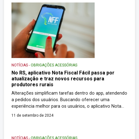
NOTÍCIAS
-
OBRIGAÇÕES ACESSÓRIAS
No RS, aplicativo Nota Fiscal Fácil passa por
atualização e traz novos recursos para
produtores rurais
Alterações simplificam tarefas dentro do app, atendendo
a pedidos dos usuários. Buscando oferecer uma
experiência melhor para os usuários, o aplicativo Nota
Fiscal Fácil (NFF) passou por uma atualização. As
11 de setembro de 2024
mudanças valem para os produtores rurais, um dos
públicos que podem utilizar a ferramenta, e incluem
novas funcionalidades e mais facilidade. O app permite a
NOTÍCIAS
-
OBRIGAÇÕES ACESSÓRIAS
[…]