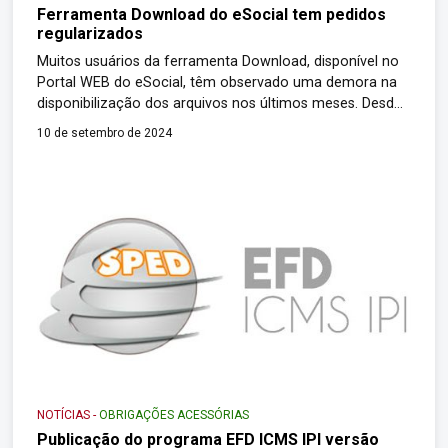
Ferramenta Download do eSocial tem pedidos
regularizados
Muitos usuários da ferramenta Download, disponível no
Portal WEB do eSocial, têm observado uma demora na
disponibilização dos arquivos nos últimos meses. Desde
meados de junho/2024, observa-se um aumento muito
10 de setembro de 2024
grande na quantidade diária de pedidos feitos utilizando-
se a ferramenta, que em alguns dias chegou a ter mais
que o dobro da média. Esse aumento […]
NOTÍCIAS
-
OBRIGAÇÕES ACESSÓRIAS
Publicação do programa EFD ICMS IPI versão