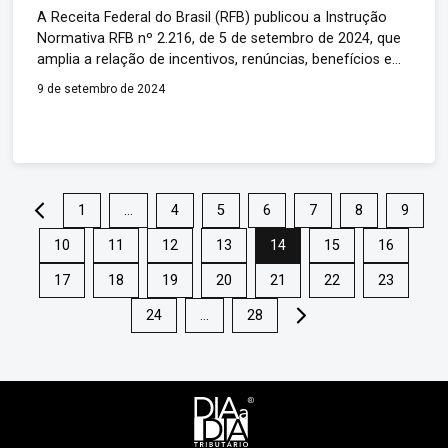
A Receita Federal do Brasil (RFB) publicou a Instrução
Normativa RFB nº 2.216, de 5 de setembro de 2024, que
amplia a relação de incentivos, renúncias, benefícios e
imunidades de natureza tributária a serem informados
9 de setembro de 2024
na Declaração de Incentivos, Renúncias, Benefícios e
Imunidades de Natureza Tributária (Dirb). Com a
atualização, confirma-se a estratégia de ampliação […]
.
1
…
4
5
6
7
8
9
10
11
12
13
14
15
16
17
18
19
20
21
22
23
24
…
28
.