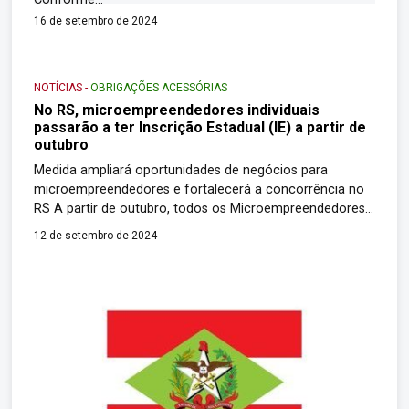
16 de setembro de 2024
NOTÍCIAS
-
OBRIGAÇÕES ACESSÓRIAS
No RS, microempreendedores individuais
passarão a ter Inscrição Estadual (IE) a partir de
outubro
Medida ampliará oportunidades de negócios para
microempreendedores e fortalecerá a concorrência no
RS A partir de outubro, todos os Microempreendedores
Individuais (MEIs) em atividade no Rio Grande do Sul que
12 de setembro de 2024
são contribuintes do Imposto sobre Circulação de
Mercadorias e Serviços (ICMS) passarão a ter Inscrição
Estadual (IE). A medida, prevista no Decreto nº 57.789,
inclui […]