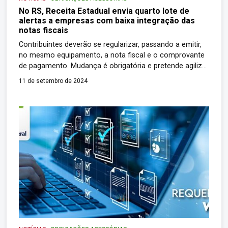
No RS, Receita Estadual envia quarto lote de
alertas a empresas com baixa integração das
notas fiscais
Contribuintes deverão se regularizar, passando a emitir,
no mesmo equipamento, a nota fiscal e o comprovante
de pagamento. Mudança é obrigatória e pretende agilizar
vendas e simplificar obrigações A Receita Estadual (RE)
11 de setembro de 2024
enviou o quarto lote de Alertas de Divergência a
empresas que estão operando com baixa adesão à
chamada Nota Integrada. Desde o dia […]