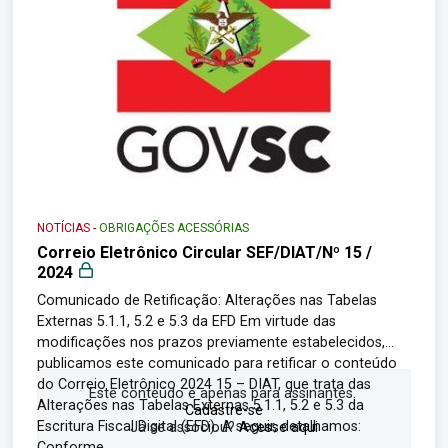
NOTÍCIAS
-
OBRIGAÇÕES ACESSÓRIAS
Correio Eletrônico Circular SEF/DIAT/Nº 15 /
2024
Comunicado de Retificação: Alterações nas Tabelas
Externas 5.1.1, 5.2 e 5.3 da EFD Em virtude das
modificações nos prazos previamente estabelecidos,
publicamos este comunicado para retificar o conteúdo
do Correio Eletrônico 2024 15 – DIAT, que trata das
Este conteúdo é apenas para assinantes.
Alterações nas Tabelas Externas 5.1.1, 5.2 e 5.3 da
Cadastre-se
Escritura Fiscal Digital (EFD). A seguir, detalhamos:
Já se associou?
Acesse aqui
Conforme...