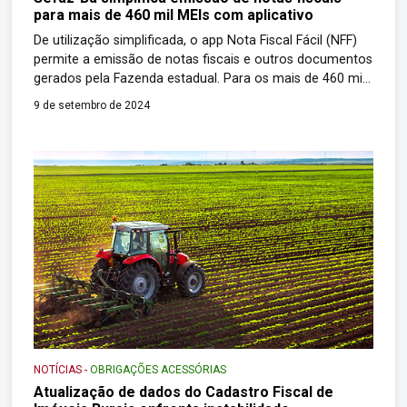
para mais de 460 mil MEIs com aplicativo
De utilização simplificada, o app Nota Fiscal Fácil (NFF)
permite a emissão de notas fiscais e outros documentos
gerados pela Fazenda estadual. Para os mais de 460 mil
microempreendedores individuais (MEIs) em atuação na
9 de setembro de 2024
Bahia, nunca foi tão fácil e simples emitir e administrar
as notas fiscais eletrônicas geradas pela Secretaria da
Fazenda do Estado […]
NOTÍCIAS
-
OBRIGAÇÕES ACESSÓRIAS
Atualização de dados do Cadastro Fiscal de