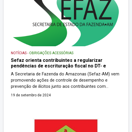
NOTÍCIAS
-
OBRIGAÇÕES ACESSÓRIAS
Sefaz orienta contribuintes a regularizar
pendências de escrituração fiscal no DT- e
A Secretaria de Fazenda do Amazonas (Sefaz-AM) vem
promovendo ações de controle de desempenho e
prevenção de ilícitos junto aos contribuintes com
movimentação atípica e que entregam com omissão ou
19 de setembro de 2024
inconsistências suas declarações de Escrituração Fiscal
Digital (EFD). O objetivo principal é coibir a sonegação no
recolhimento de impostos, principalmente o ICMS, e
sanar a […]