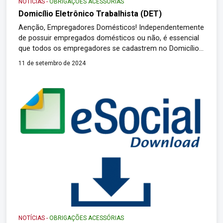
NOTÍCIAS
-
OBRIGAÇÕES ACESSÓRIAS
Domicílio Eletrônico Trabalhista (DET)
Aenção, Empregadores Domésticos! Independentemente
de possuir empregados domésticos ou não, é essencial
que todos os empregadores se cadastrem no Domicílio
Eletrônico Trabalhista (DET). Mantenha pelo menos um
11 de setembro de 2024
e-mail atualizado para receber alertas sobre novas
mensagens em sua Caixa Postal no DET. Lembre-se: a
validade das comunicações eletrônicas enviadas não
depende do cadastro de contatos. Ou […]
NOTÍCIAS
-
OBRIGAÇÕES ACESSÓRIAS