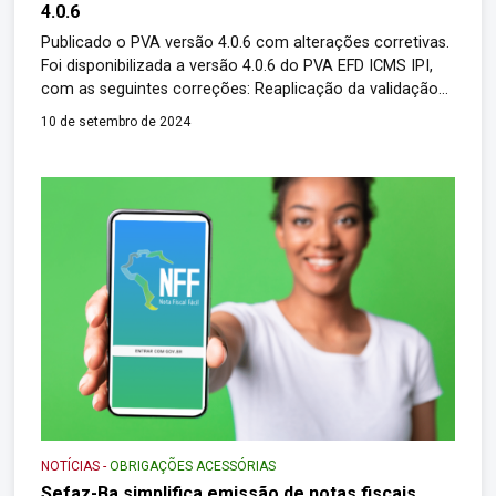
4.0.6
Publicado o PVA versão 4.0.6 com alterações corretivas.
Foi disponibilizada a versão 4.0.6 do PVA EFD ICMS IPI,
com as seguintes correções: Reaplicação da validação
das chaves de índices dos registros. Retorno da
10 de setembro de 2024
atualização da regra de validação de inscrição estadual
para seguir a mesma metodologia adotada pelo
Cadastro Centralizado de Contribuintes (CCC). Download
através […]
NOTÍCIAS
-
OBRIGAÇÕES ACESSÓRIAS
Sefaz-Ba simplifica emissão de notas fiscais