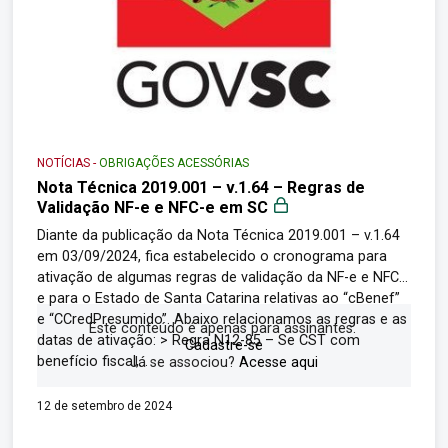
NOTÍCIAS
-
OBRIGAÇÕES ACESSÓRIAS
Nota Técnica 2019.001 – v.1.64 – Regras de
Validação NF-e e NFC-e em SC
Diante da publicação da Nota Técnica 2019.001 – v.1.64
em 03/09/2024, fica estabelecido o cronograma para
ativação de algumas regras de validação da NF-e e NFC-
e para o Estado de Santa Catarina relativas ao “cBenef”
e “CCredPresumido”. Abaixo relacionamos as regras e as
Este conteúdo é apenas para assinantes.
datas de ativação: > Regra N12-85 – Se CST com
Cadastre-se
benefício fiscal,...
Já se associou?
Acesse aqui
12 de setembro de 2024