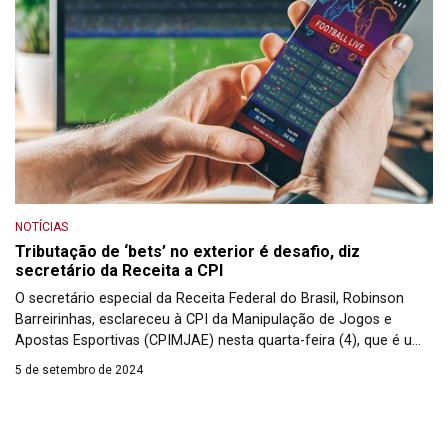
NOTÍCIAS
Tributação de ‘bets’ no exterior é desafio, diz
secretário da Receita a CPI
O secretário especial da Receita Federal do Brasil, Robinson
Barreirinhas, esclareceu à CPI da Manipulação de Jogos e
Apostas Esportivas (CPIMJAE) nesta quarta-feira (4), que é um
desafio a cobrança de tributos sobre empresas de apostas
5 de setembro de 2024
sediadas no exterior mas com presença forte no Brasil. Ele
disse esperar uma fiscalização efetiva a partir de 1º […]