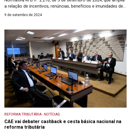
Normativa RFB nº 2.216, de 5 de setembro de 2024, que amplia
a relação de incentivos, renúncias, benefícios e imunidades de
natureza tributária a serem informados na Declaração de
9 de setembro de 2024
Incentivos, Renúncias, Benefícios e Imunidades de Natureza
Tributária (Dirb). Com a atualização, confirma-se a estratégia de
ampliação […]
REFORMA TRIBUTÁRIA
-
NOTÍCIAS
CAE vai debater cashback e cesta básica nacional na
reforma tributária