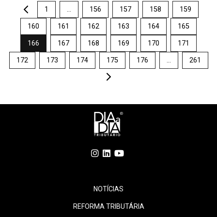
.
1
…
156
157
158
159
160
161
162
163
164
165
166
167
168
169
170
171
172
173
174
175
176
…
261
.
NOTÍCIAS
REFORMA TRIBUTÁRIA