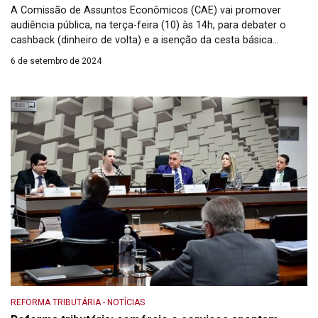
A Comissão de Assuntos Econômicos (CAE) vai promover
audiência pública, na terça-feira (10) às 14h, para debater o
cashback (dinheiro de volta) e a isenção da cesta básica
nacional previstos no primeiro projeto de regulamentação da
6 de setembro de 2024
reforma tributária (PLP 68/2024). O requerimento para a
audiência (REQ 66/2024) foi apresentado pelo presidente da
comissão, senador Vanderlan […]
REFORMA TRIBUTÁRIA
-
NOTÍCIAS