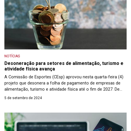
NOTÍCIAS
Desoneração para setores de alimentação, turismo e
atividade física avança
A Comissão de Esportes (CEsp) aprovou nesta quarta-feira (4)
projeto que desonera a folha de pagamento de empresas de
alimentação, turismo e atividade física até o fim de 2027. De
autoria do senador Veneziano Vital do Rêgo (MDB-PB), o PL
5 de setembro de 2024
4.528/2021 recebeu parecer favorável do relator, o senador
Carlos Portinho (PL-RJ). Agora, o texto será analisado pela […]