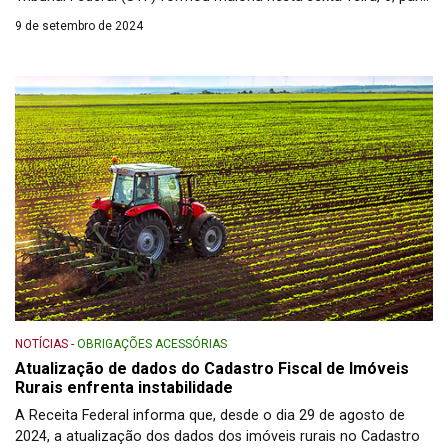
julgar improcedente um pedido feito pela Confederação
9 de setembro de 2024
Nacional do Sistema Financeiro (Consif) que poderia impactar
negativamente na arrecadação dos estados. Só em Santa
Catarina estima-se que a perda seria […]
NOTÍCIAS
-
OBRIGAÇÕES ACESSÓRIAS
Atualização de dados do Cadastro Fiscal de Imóveis
Rurais enfrenta instabilidade
A Receita Federal informa que, desde o dia 29 de agosto de
2024, a atualização dos dados dos imóveis rurais no Cadastro