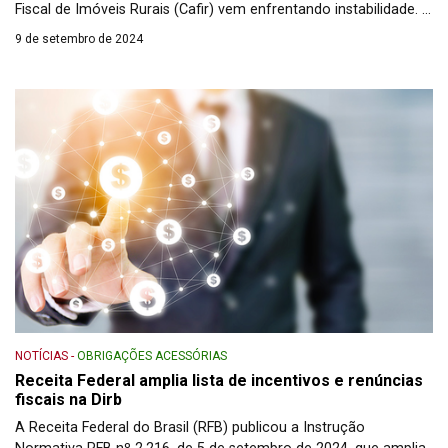
Fiscal de Imóveis Rurais (Cafir) vem enfrentando instabilidade. O
problema foi identificado na sincronização do sistema de
9 de setembro de 2024
atualização dos dados do Cadastro Nacional de Imóveis Rurais
(CNIR) pelos dados do Sistema Nacional de […]
NOTÍCIAS
-
OBRIGAÇÕES ACESSÓRIAS
Receita Federal amplia lista de incentivos e renúncias
fiscais na Dirb
A Receita Federal do Brasil (RFB) publicou a Instrução