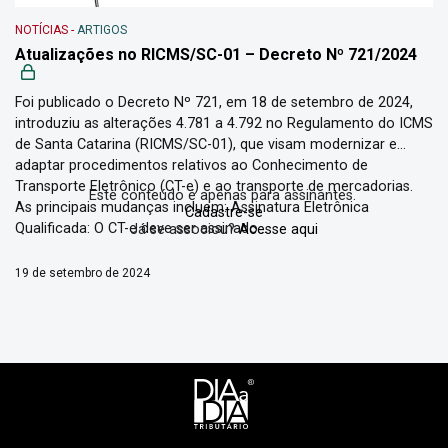
NOTÍCIAS
-
ARTIGOS
Atualizações no RICMS/SC-01 – Decreto Nº 721/2024
Foi publicado o Decreto Nº 721, em 18 de setembro de 2024,
introduziu as alterações 4.781 a 4.792 no Regulamento do ICMS
de Santa Catarina (RICMS/SC-01), que visam modernizar e
adaptar procedimentos relativos ao Conhecimento de
Transporte Eletrônico (CT-e) e ao transporte de mercadorias.
Este conteúdo é apenas para assinantes.
As principais mudanças incluem: Assinatura Eletrônica
Cadastre-se
Qualificada: O CT-e deve ser assinado...
Já se associou?
Acesse aqui
19 de setembro de 2024