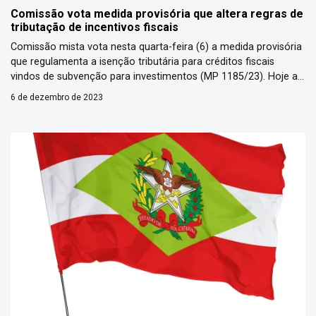
Comissão vota medida provisória que altera regras de
tributação de incentivos fiscais
Comissão mista vota nesta quarta-feira (6) a medida provisória
que regulamenta a isenção tributária para créditos fiscais
vindos de subvenção para investimentos (MP 1185/23). Hoje as
subvenções recebidas pelas empresas para construir ou
6 de dezembro de 2023
ampliar uma fábrica (investimento) ou pagar despesas do dia a
dia (custeio) não entram na base de cálculos dos impostos
federais, ficando, […]