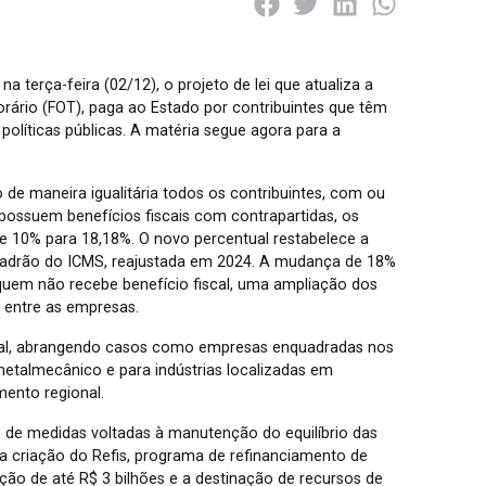
na terça-feira (02/12), o projeto de lei que atualiza a
ário (FOT), paga ao Estado por contribuintes que têm
e políticas públicas. A matéria segue agora para a
o de maneira igualitária todos os contribuintes, com ou
e possuem benefícios fiscais com contrapartidas, os
e 10% para 18,18%. O novo percentual restabelece a
 padrão do ICMS, reajustada em 2024. A mudança de 18%
quem não recebe benefício fiscal, uma ampliação dos
e entre as empresas.
inal, abrangendo casos como empresas enquadradas nos
 metalmecânico e para indústrias localizadas em
mento regional.
 de medidas voltadas à manutenção do equilíbrio das
 criação do Refis, programa de refinanciamento de
ação de até R$ 3 bilhões e a destinação de recursos de