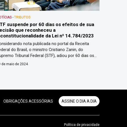
OTÍCIAS
-
TRIBUTOS
TF suspende por 60 dias os efeitos de sua
ecisão que reconheceu a
nconstitucionalidade da Lei nº 14.784/2023
onsiderando nota publicada no portal da Receita
ederal do Brasil, o ministro Cristiano Zanin, do
upremo Tribunal Federal (STF), adiou por 60 dias os
feitos da decisão cautelar na Ação Direta de
 de maio de 2024
nconstitucionalidade (ADI) 7633, relativa à Lei nº
4.784/2023, que prorroga a desoneração da folha de
agamento de municípios e de diversos setores
rodutivos […]
OBRIGAÇÕES ACESSÓRIAS
ASSINE O DIA A DIA
Política de privacidade