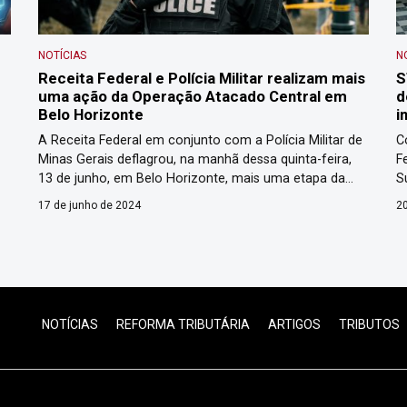
NOTÍCIAS
N
Receita Federal e Polícia Militar realizam mais
S
uma ação da Operação Atacado Central em
d
Belo Horizonte
i
A Receita Federal em conjunto com a Polícia Militar de
C
Minas Gerais deflagrou, na manhã dessa quinta-feira,
F
13 de junho, em Belo Horizonte, mais uma etapa da
S
e
Operação “Atacado Central”. Os alvos foram
e
ão
17 de junho de 2024
20
estabelecimentos comerciais localizados em um
I
shopping popular da cidade. Ao todo, foram dez
1
estabelecimentos que, de acordo com as
p
investigações, comercializam produtos […]
p
NOTÍCIAS
REFORMA TRIBUTÁRIA
ARTIGOS
TRIBUTOS