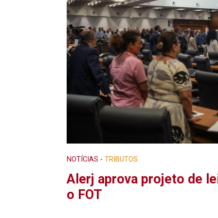
NOTÍCIAS
-
TRIBUTOS
Alerj aprova projeto de le
o FOT