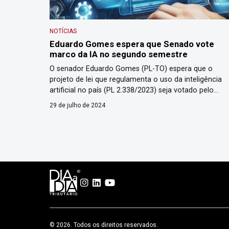
NOTÍCIAS
Eduardo Gomes espera que Senado vote
marco da IA no segundo semestre
O senador Eduardo Gomes (PL-TO) espera que o
projeto de lei que regulamenta o uso da inteligência
artificial no país (PL 2.338/2023) seja votado pelo
Plenário do Senado ainda no segundo semestre dest
29 de julho de 2024
ano. Ele é o relator da matéria, que está em tramitaç
na Comissão Temporária Interna sobre Inteligência
Artificial no Brasil, cujo funcionamento […]
© 2026. Todos os direitos reservados.