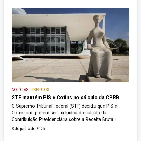
NOTÍCIAS
-
TRIBUTOS
STF mantém PIS e Cofins no cálculo da CPRB
O Supremo Tribunal Federal (STF) decidiu que PIS e
Cofins não podem ser excluídos do cálculo da
Contribuição Previdenciária sobre a Receita Bruta
(CPRB). É mais uma derrota dos contribuintes nas
3 de junho de 2025
discussões que surgiram com a “tese do século” — a
retirada do ICMS da base das contribuições sociais. Com