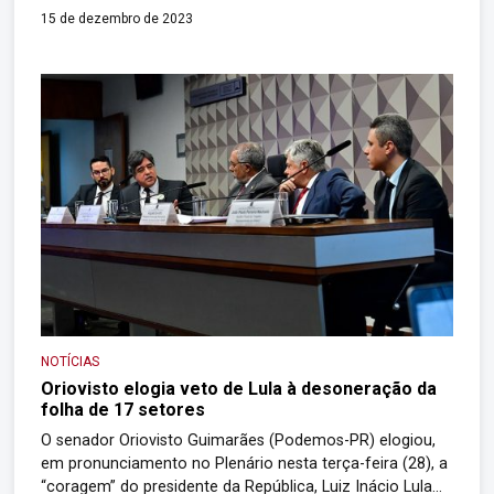
setores da economia. O texto, que havia sido vetado
15 de dezembro de 2023
integralmente, será agora promulgado como lei. O
benefício acabaria em 31 de dezembro de 2023 e será
[…]
NOTÍCIAS
Oriovisto elogia veto de Lula à desoneração da
folha de 17 setores
O senador Oriovisto Guimarães (Podemos-PR) elogiou,
em pronunciamento no Plenário nesta terça-feira (28), a
“coragem” do presidente da República, Luiz Inácio Lula