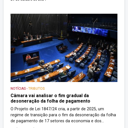
com vigência a partir de outubro de 2024. Os
contribuintes que enviaram eventos R-2060 de CPRB até
a data de hoje (25/10/2024) contendo o […]
NOTÍCIAS
-
TRIBUTOS
Câmara vai analisar o fim gradual da
desoneração da folha de pagamento
O Projeto de Lei 1847/24 cria, a partir de 2025, um
regime de transição para o fim da desoneração da folha
de pagamento de 17 setores da economia e dos
municípios com até 156.216 habitantes. O texto também