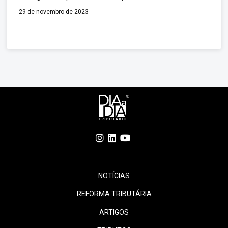
da Silva, ao vetar integralmente o projeto de lei (PL
29 de novembro de 2023
334/2023) que prorrogava por mais quatro anos a
desoneração da folha de pagamentos de 17 setores da
economia. O senador destacou que, ao longo de 12
anos, […]
NOTÍCIAS
REFORMA TRIBUTÁRIA
ARTIGOS