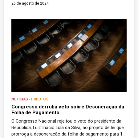
desoneração da folha de pagamento de 17 setores da
26 de agosto de 2024
economia. O PL 1.847/2024, do senador licenciado
Efraim Filho (PB), atende a acordo entre o Poder
Executivo e o Congresso […]
NOTÍCIAS
-
TRIBUTOS
Congresso derruba veto sobre Desoneração da
Folha de Pagamento
O Congresso Nacional rejeitou o veto do presidente da
República, Luiz Inácio Lula da Silva, ao projeto de lei que
prorroga a desoneração da folha de pagamento para 17