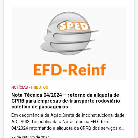
Previdenciária sobre a Receita Bruta (CPRB) obrigados à
escrituração desta contribuição na EFD-Contribuições;
[…]
NOTÍCIAS
-
TRIBUTOS
Nota Técnica 04/2024 – retorno da alíquota de
CPRB para empresas de transporte rodoviário
coletivo de passageiros
Em decorrência da Ação Direta de Inconstitucionalidade
ADI 7633, foi publicada a Nota Técnica EFD-Reinf
04/2024 retornando a alíquota da CPRB dos serviços de
transporte rodoviário coletivo de passageiros para 2%
29 de outubro de 2024