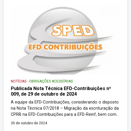
sentido. O caso está sendo julgado com repercussão
geral (Tema 1.186) em sessão virtual […]
NOTÍCIAS
-
OBRIGAÇÕES ACESSÓRIAS
Publicada Nota Técnica EFD-Contribuições nº
009, de 29 de outubro de 2024
A equipe da EFD-Contribuições, considerando o disposto
na Nota Técnica 07/2018 – Migração da escrituração da
CPRB na EFD-Contribuições para a EFD-Reinf, bem como
o § 5º do art. 4º da IN RFB nº1.252/2012, e que não
30 de outubro de 2024
existem mais contribuintes da Contribuição