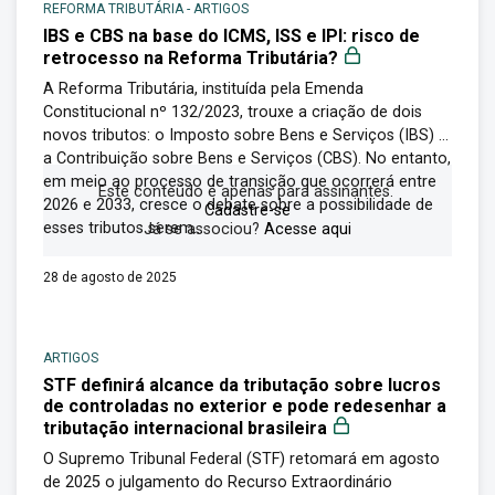
REFORMA TRIBUTÁRIA
-
ARTIGOS
IBS e CBS na base do ICMS, ISS e IPI: risco de
retrocesso na Reforma Tributária?
A Reforma Tributária, instituída pela Emenda
Constitucional nº 132/2023, trouxe a criação de dois
novos tributos: o Imposto sobre Bens e Serviços (IBS) e
a Contribuição sobre Bens e Serviços (CBS). No entanto,
em meio ao processo de transição que ocorrerá entre
Este conteúdo é apenas para assinantes.
2026 e 2033, cresce o debate sobre a possibilidade de
Cadastre-se
esses tributos serem...
Já se associou?
Acesse aqui
28 de agosto de 2025
ARTIGOS
STF definirá alcance da tributação sobre lucros
de controladas no exterior e pode redesenhar a
tributação internacional brasileira
O Supremo Tribunal Federal (STF) retomará em agosto
de 2025 o julgamento do Recurso Extraordinário