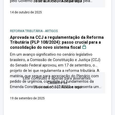
pelo Governo Federal. A medida se justifica pela...
Já se associou?
Acesse aqui
14 de outubro de 2025
REFORMA TRIBUTÁRIA
-
ARTIGOS
Aprovada na CCJ a regulamentação da Reforma
Tributária (PLP 108/2024): passo crucial para a
consolidação do novo sistema fiscal
Em um avanço significativo no cenário legislativo
brasileiro, a Comissão de Constituição e Justiça (CCJ)
do Senado Federal aprovou, em 17 de setembro, o
projeto de lei que regulamenta a reforma tributária. A
matéria, que segue para apreciação do Plenário com
Este conteúdo é apenas para assinantes.
pedido de urgência, consolida os fundamentos da
Cadastre-se
Emenda Constitucional nº 132/2023 e representa um...
Já se associou?
Acesse aqui
19 de setembro de 2025