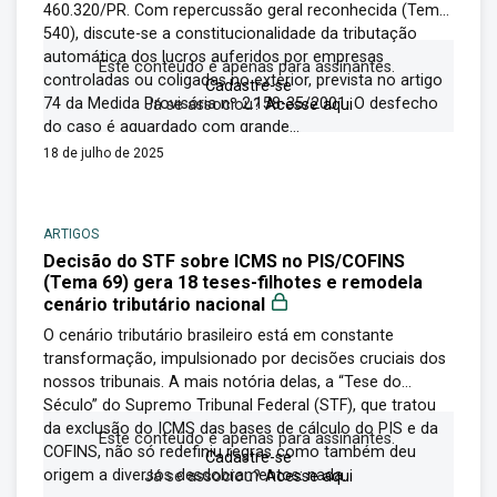
460.320/PR. Com repercussão geral reconhecida (Tema
540), discute-se a constitucionalidade da tributação
automática dos lucros auferidos por empresas
Este conteúdo é apenas para assinantes.
controladas ou coligadas no exterior, prevista no artigo
Cadastre-se
74 da Medida Provisória nº 2.158-35/2001. O desfecho
Já se associou?
Acesse aqui
do caso é aguardado com grande...
18 de julho de 2025
ARTIGOS
Decisão do STF sobre ICMS no PIS/COFINS
(Tema 69) gera 18 teses-filhotes e remodela
cenário tributário nacional
O cenário tributário brasileiro está em constante
transformação, impulsionado por decisões cruciais dos
nossos tribunais. A mais notória delas, a “Tese do
Século” do Supremo Tribunal Federal (STF), que tratou
da exclusão do ICMS das bases de cálculo do PIS e da
Este conteúdo é apenas para assinantes.
COFINS, não só redefiniu regras como também deu
Cadastre-se
origem a diversos desdobramentos: nada...
Já se associou?
Acesse aqui