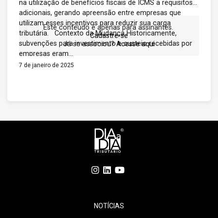
na utilização de benefícios fiscais de ICMS a requisitos
adicionais, gerando apreensão entre empresas que
utilizam esses incentivos para reduzir sua carga
Este conteúdo é apenas para assinantes.
tributária. Contexto da Mudança Historicamente,
Cadastre-se
subvenções para investimento e custeio recebidas por
Já se associou?
Acesse aqui
empresas eram...
7 de janeiro de 2025
NOTÍCIAS