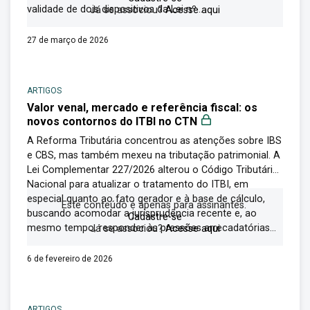
validade de dois dispositivos da Lei nº...
Já se associou?
Acesse aqui
27 de março de 2026
ARTIGOS
Valor venal, mercado e referência fiscal: os
novos contornos do ITBI no CTN
A Reforma Tributária concentrou as atenções sobre IBS
e CBS, mas também mexeu na tributação patrimonial. A
Lei Complementar 227/2026 alterou o Código Tributário
Nacional para atualizar o tratamento do ITBI, em
especial quanto ao fato gerador e à base de cálculo,
Este conteúdo é apenas para assinantes.
buscando acomodar a jurisprudência recente e, ao
Cadastre-se
mesmo tempo, responder às pressões arrecadatórias...
Já se associou?
Acesse aqui
6 de fevereiro de 2026
ARTIGOS