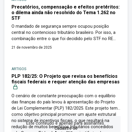
Precatórios, compensação e efeitos pretéritos:
o dilema ainda não resolvido do Tema 1.262 no
STF
O mandado de segurança sempre ocupou posição
central no contencioso tributário brasileiro. Por isso, a
combinação entre o que foi decidido pelo STF no RE
1.420.691/SP (Tema 1.262), a permanência das Súmulas
21 de novembro de 2025
269 e 271 e as recentes decisões proferidas no ARE
1.525.254/SP criou um quadro de tensão que não é
apenas teórico. A forma […]
ARTIGOS
PLP 182/25: O Projeto que revisa os benefícios
fiscais federais e requer atenção das empresas
O cenário de constante preocupação com o equilíbrio
das finanças do país levou à apresentação do Projeto
de Lei Complementar (PLP) 182/2025. Este projeto tem
como objetivo principal promover um ajuste estrutural
no sistema de incentivos fiscais, o que resultará na
Este conteúdo é apenas para assinantes.
redução de muitos benefícios tributários concedidos
Cadastre-se