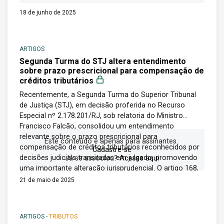
18 de junho de 2025
ARTIGOS
Segunda Turma do STJ altera entendimento
sobre prazo prescricional para compensação de
créditos tributários
Recentemente, a Segunda Turma do Superior Tribunal
de Justiça (STJ), em decisão proferida no Recurso
Especial nº 2.178.201/RJ, sob relatoria do Ministro
Francisco Falcão, consolidou um entendimento
relevante sobre o prazo prescricional para
Este conteúdo é apenas para assinantes.
compensação de créditos tributários reconhecidos por
Cadastre-se
decisões judiciais transitadas em julgado, promovendo
Já se associou?
Acesse aqui
uma importante alteração jurisprudencial. O artigo 168,
inciso I, do...
21 de maio de 2025
ARTIGOS
-
TRIBUTOS