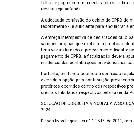
folha de pagamento e a declaração se refira à
receita seja auferida.
A adequada confissão do débito de CPRB do mê
recolhimento -, é suficiente para enquadrar a 
A entrega intempestiva de declarações ou o pag
sanções próprias que excluem a preclusão do di
Uma vez instaurado o procedimento fiscal, cas
pagamento de CPRB, a fiscalização deverá apur
incidência das contribuições previdenciárias s
Portanto, em tendo ocorrido a confissão regul
exercida a opção pela contribuição previdenciá
pretéritos ocorridos dentro dos respectivos pr
créditos tributários respectivos pela Fazenda Pú
SOLUÇÃO DE CONSULTA VINCULADA À SOLUÇÃO
2024.
Dispositivos Legais: Lei nº 12.546, de 2011, arts.