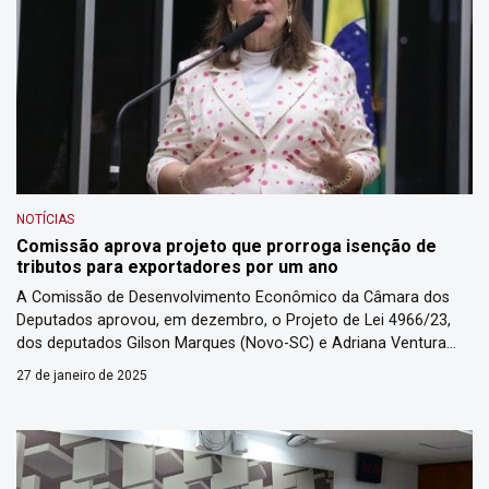
NOTÍCIAS
Comissão aprova projeto que prorroga isenção de
tributos para exportadores por um ano
A Comissão de Desenvolvimento Econômico da Câmara dos
Deputados aprovou, em dezembro, o Projeto de Lei 4966/23,
dos deputados Gilson Marques (Novo-SC) e Adriana Ventura
(Novo-SP), que prevê a prorrogação excepcional, por até um
27 de janeiro de 2025
ano, de regime aduaneiro especial para empresas exportadoras
que já tenham sido prorrogados e vencem entre 2020 e 2024.
Esse regime […]