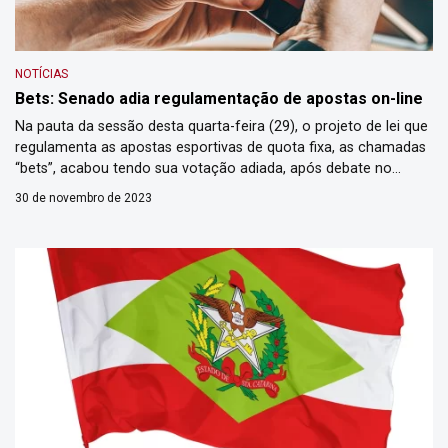
NOTÍCIAS
Bets: Senado adia regulamentação de apostas on-line
Na pauta da sessão desta quarta-feira (29), o projeto de lei que
regulamenta as apostas esportivas de quota fixa, as chamadas
“bets”, acabou tendo sua votação adiada, após debate no
Plenário do Senado. A data da votação ainda será definida pelo
30 de novembro de 2023
presidente do Senado, Rodrigo Pacheco. O PL
3.626/2023 também taxa as outras empresas de apostas […]