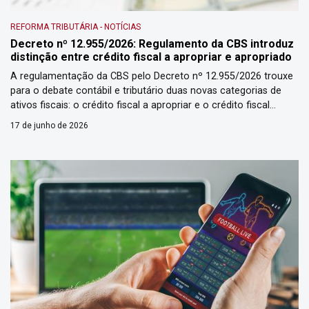
REFORMA TRIBUTÁRIA
-
NOTÍCIAS
Decreto nº 12.955/2026: Regulamento da CBS introduz
distinção entre crédito fiscal a apropriar e apropriado
A regulamentação da CBS pelo Decreto nº 12.955/2026 trouxe
para o debate contábil e tributário duas novas categorias de
ativos fiscais: o crédito fiscal a apropriar e o crédito fiscal
apropriado. A diferenciação decorre da exigência legal que
17 de junho de 2026
condiciona o aproveitamento definitivo do crédito ao efetivo
recolhimento do débito correspondente pelo fornecedor. A
novidade exige […]