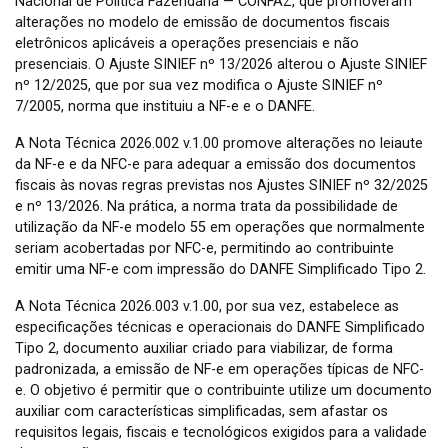
Nacional de Política Fazendária — CONFAZ, que promoveram
alterações no modelo de emissão de documentos fiscais
eletrônicos aplicáveis a operações presenciais e não
presenciais. O Ajuste SINIEF nº 13/2026 alterou o Ajuste SINIEF
nº 12/2025, que por sua vez modifica o Ajuste SINIEF nº
7/2005, norma que instituiu a NF-e e o DANFE.
A Nota Técnica 2026.002 v.1.00 promove alterações no leiaute
da NF-e e da NFC-e para adequar a emissão dos documentos
fiscais às novas regras previstas nos Ajustes SINIEF nº 32/2025
e nº 13/2026. Na prática, a norma trata da possibilidade de
utilização da NF-e modelo 55 em operações que normalmente
seriam acobertadas por NFC-e, permitindo ao contribuinte
emitir uma NF-e com impressão do DANFE Simplificado Tipo 2.
A Nota Técnica 2026.003 v.1.00, por sua vez, estabelece as
especificações técnicas e operacionais do DANFE Simplificado
Tipo 2, documento auxiliar criado para viabilizar, de forma
padronizada, a emissão de NF-e em operações típicas de NFC-
e. O objetivo é permitir que o contribuinte utilize um documento
auxiliar com características simplificadas, sem afastar os
requisitos legais, fiscais e tecnológicos exigidos para a validade