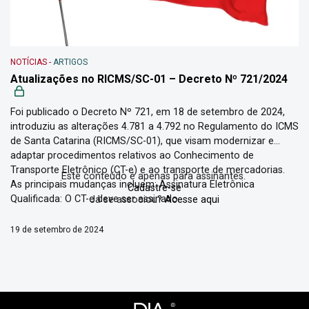
NOTÍCIAS
-
ARTIGOS
Atualizações no RICMS/SC-01 – Decreto Nº 721/2024
Foi publicado o Decreto Nº 721, em 18 de setembro de 2024,
introduziu as alterações 4.781 a 4.792 no Regulamento do ICMS
de Santa Catarina (RICMS/SC-01), que visam modernizar e
adaptar procedimentos relativos ao Conhecimento de
Transporte Eletrônico (CT-e) e ao transporte de mercadorias.
Este conteúdo é apenas para assinantes.
As principais mudanças incluem: Assinatura Eletrônica
Cadastre-se
Qualificada: O CT-e deve ser assinado...
Já se associou?
Acesse aqui
19 de setembro de 2024