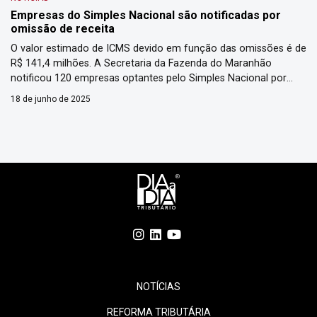
Empresas do Simples Nacional são notificadas por
omissão de receita
O valor estimado de ICMS devido em função das omissões é de
R$ 141,4 milhões. A Secretaria da Fazenda do Maranhão
notificou 120 empresas optantes pelo Simples Nacional por
indícios de omissão de receita, identificados por meio do
18 de junho de 2025
cruzamento de informações prestadas nas declarações fiscais
com os dados da DIMP (Declaração de Informações de Meios
[…]
NOTÍCIAS
REFORMA TRIBUTÁRIA