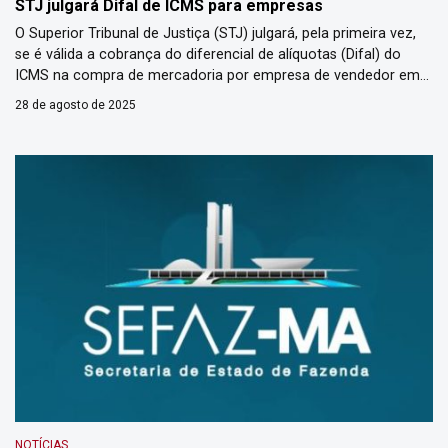
STJ julgará Difal de ICMS para empresas
O Superior Tribunal de Justiça (STJ) julgará, pela primeira vez,
se é válida a cobrança do diferencial de alíquotas (Difal) do
ICMS na compra de mercadoria por empresa de vendedor em
outro Estado. O tema trata das cobranças até 2022 e interessa
28 de agosto de 2025
particularmente o varejo e a indústria, pois adquirem bens para
uso e consumo […]
NOTÍCIAS