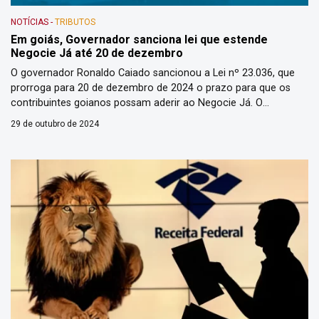
NOTÍCIAS
-
TRIBUTOS
Em goiás, Governador sanciona lei que estende
Negocie Já até 20 de dezembro
O governador Ronaldo Caiado sancionou a Lei nº 23.036, que
prorroga para 20 de dezembro de 2024 o prazo para que os
contribuintes goianos possam aderir ao Negocie Já. O
programa instituiu medidas facilitadoras para débitos de ICMS,
29 de outubro de 2024
IPVA e ITCD, além da possibilidade de convalidar a utilização de
incentivo e benefício fiscal ou financeiro-fiscal. […]