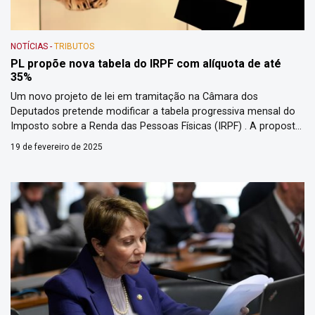
NOTÍCIAS
-
TRIBUTOS
PL propõe nova tabela do IRPF com alíquota de até
35%
Um novo projeto de lei em tramitação na Câmara dos
Deputados pretende modificar a tabela progressiva mensal do
Imposto sobre a Renda das Pessoas Físicas (IRPF) . A proposta,
registrada como PL 141/25, sugere um total de oito faixas de
19 de fevereiro de 2025
tributação, elevando a alíquota máxima para 35%, atualmente, o
limite é de 27,5%. Confira abaixo […]