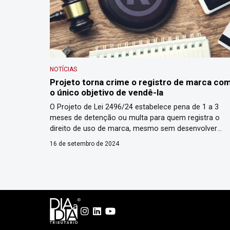
NOTÍCIAS
Projeto torna crime o registro de marca co
o único objetivo de vendê-la
O Projeto de Lei 2496/24 estabelece pena de 1 a 3
meses de detenção ou multa para quem registra o
direito de uso de marca, mesmo sem desenvolver
atividade econômica relacionada, com o objetivo de
16 de setembro de 2024
vender esse direito a outras empresas. O texto altera 
Lei da Propriedade Industrial e está sendo analisado
pela Câmara dos […]