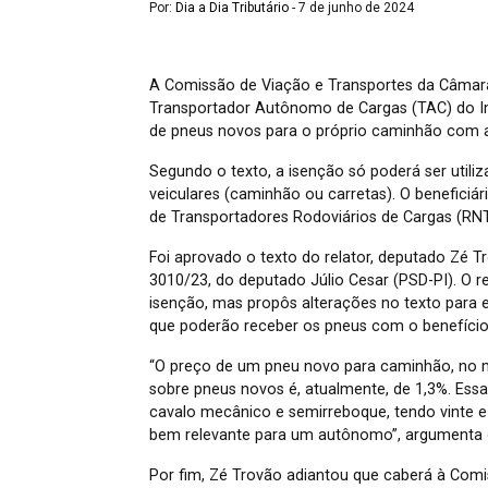
Por:
Dia a Dia Tributário
- 7 de junho de 2024
A Comissão de Viação e Transportes da Câmar
Transportador Autônomo de Cargas (TAC) do Im
de pneus novos para o próprio caminhão com at
Segundo o texto, a isenção só poderá ser uti
veiculares (caminhão ou carretas). O beneficiári
de Transportadores Rodoviários de Cargas (R
Foi aprovado o texto do relator, deputado Zé Tr
3010/23, do deputado Júlio Cesar (PSD-PI). O r
isenção, mas propôs alterações no texto para e
que poderão receber os pneus com o benefício t
“O preço de um pneu novo para caminhão, no mer
sobre pneus novos é, atualmente, de 1,3%. Ess
cavalo mecânico e semirreboque, tendo vinte e 
bem relevante para um autônomo”, argumenta o
Por fim, Zé Trovão adiantou que caberá à Comi