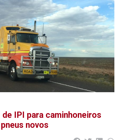
 de IPI para caminhoneiros
 pneus novos