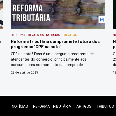
REFORMA TRIBUTÁRIA
-
NOTÍCIAS
-
TRIBUTOS
N
m
Reforma tributária compromete futuro dos
N
programas ‘CPF na nota’
p
CPF na nota? Essa é uma pergunta recorrente de
O
atendentes do comércio, principalmente aos
2
consumidores no momento da compra de
d
mercadorias em estados e municípios que criaram
d
23 de abril de 2025
19
a
programas de cidadania fiscal para incentivar a
N
emissão de nota fiscal e, com isso, evitar a sonegação.
P
Em troca da informação do CPF, a depender do Estado,
P
os […]
NOTÍCIAS
REFORMA TRIBUTÁRIA
ARTIGOS
TRIBUTOS