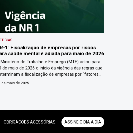
OTÍCIAS
R-1: Fiscalização de empresas por riscos
ara saúde mental é adiada para maio de 2026
 Ministério do Trabalho e Emprego (MTE) adiou para
5 de maio de 2026 o início da vigência das regras que
eterminam a fiscalização de empresas por “fatores
e risco psicossociais”, conforme a atualização da
 de maio de 2025
orma Regulamentadora nº 1 (NR-1) do MTE.
ublicada no Diário Oficial da União desta sexta, a
ortaria nº 765 prorroga […]
OBRIGAÇÕES ACESSÓRIAS
ASSINE O DIA A DIA