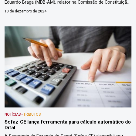
Eduardo Braga (MDB-AM), relator na Comissão de Constituição
de Justiça (CCJ). O texto foi colocado na internet nesta
10 de dezembro de 2024
segunda-feira (9) pela manhã e à tarde, em coletiva à
imprensa, Braga apresentou seu substitutivo ao projeto
aprovado pela […]
NOTÍCIAS
-
TRIBUTOS
Sefaz-CE lança ferramenta para cálculo automático do
Difal