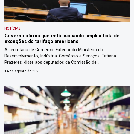
NOTÍCIAS
Governo afirma que está buscando ampliar lista de
exceções do tarifaço americano
A secretária de Comércio Exterior do Ministério do
Desenvolvimento, Indústria, Comércio e Serviços, Tatiana
Prazeres, disse aos deputados da Comissão de
Desenvolvimento Econômico da Câmara, nesta quarta-feira
14 de agosto de 2025
(13), que o governo está trabalhando com empresários para
ampliar a lista de exceções da tarifa de 40% aplicada pelo
governo norte-americano aos produtos de exportação
brasileiros. Paralelamente, […]