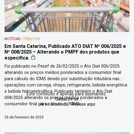
NOTÍCIAS
-
TRIBUTOS
Em Santa Catarina, Publicado ATO DIAT Nº 006/2025 e
Nº 008/2025 – Alterando o PMPF dos produtos que
especifica.
Foi publicado no Pesef de 26/02/2025 o Ato Diat 006/2025
alterando os preços médios ponderados a consumidor final
para cálculo do ICMS devido por substituição tributária nas
operações com cerveja, chope, refrigerante, bebida energética
e bebida hidroeletrolítica. Publicado também o Ato Diat
Este conteúdo é apenas para assinantes.
008/2025 alterando os preços médios ponderados a
Cadastre-se
consumidor final para cálculo do ICMS...
Já se associou?
Acesse aqui
26 de fevereiro de 2025